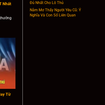
Đủ Nhất Cho Lô Thủ
T Nhất
Nằm Mơ Thấy Người Yêu Cũ: Ý
Nghĩa Và Con Số Liên Quan
 thưởng
Hay Từ