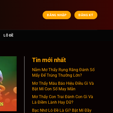
ĐĂNG NHẬP
ĐĂNG KÝ
Ũ
LÔ ĐỀ
Tin mới nhất
Nằm Mơ Thấy Rụng Răng Đánh Số
Mấy Để Trúng Thưởng Lớn?
Mơ Thấy Máu Báo Hiệu Điều Gì Và
Bật Mí Con Số May Mắn
Mơ Thấy Con Trai Đánh Con Gì Và
Là Điềm Lành Hay Dữ?
Bạc Nhớ Lô Đề Là Gì? Bật Mí Đầy