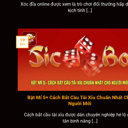
Xóc đĩa online được xem là trò chơi đổi thưởng hấp 
kịch tính [...]
19
Th1
Bật Mí 5+ Cách Bắt Cầu Tài Xỉu Chuẩn Nhất C
Người Mới
Cách bắt cầu tài xỉu được dân chuyên nghiệp hé lộ 
tân binh nâng [...]