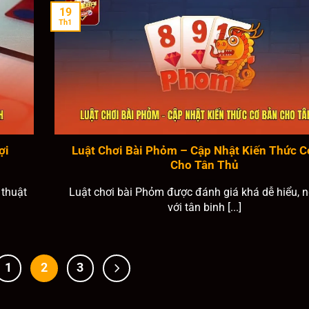
19
Th1
ợi
Luật Chơi Bài Phỏm – Cập Nhật Kiến Thức C
Cho Tân Thủ
 thuật
Luật chơi bài Phỏm được đánh giá khá dễ hiểu, 
với tân binh [...]
1
2
3