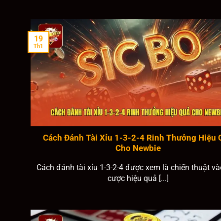
19
Th1
Cách Đánh Tài Xỉu 1-3-2-4 Rinh Thưởng Hiệu 
Cho Newbie
Cách đánh tài xỉu 1-3-2-4 được xem là chiến thuật và
cược hiệu quả [...]