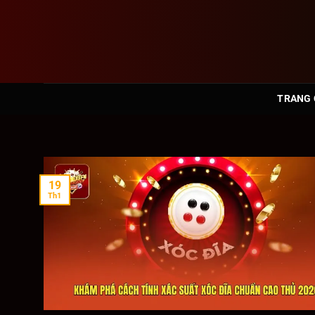
Bỏ
qua
nội
dung
TRANG 
19
Th1