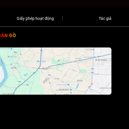
Giấy phép hoạt động
Tác giả
BẢN ĐỒ