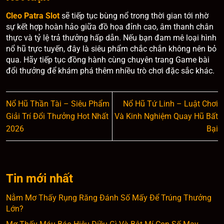
Cleo Patra Slot
sẽ tiếp tục bùng nổ trong thời gian tới nhờ
sự kết hợp hoàn hảo giữa đồ họa đỉnh cao, âm thanh chân
thực và tỷ lệ trả thưởng hấp dẫn. Nếu bạn đam mê loại hình
nổ hũ trực tuyến, đây là siêu phẩm chắc chắn không nên bỏ
qua. Hãy tiếp tục đồng hành cùng chuyên trang Game bài
đổi thưởng để khám phá thêm nhiều trò chơi đặc sắc khác.
Nổ Hũ Thần Tài – Siêu Phẩm
Nổ Hũ Tứ Linh – Luật Chơi
Giải Trí Đổi Thưởng Hot Nhất
Và Kinh Nghiệm Quay Hũ Bất
2026
Bại
Tin mới nhất
Nằm Mơ Thấy Rụng Răng Đánh Số Mấy Để Trúng Thưởng
Lớn?