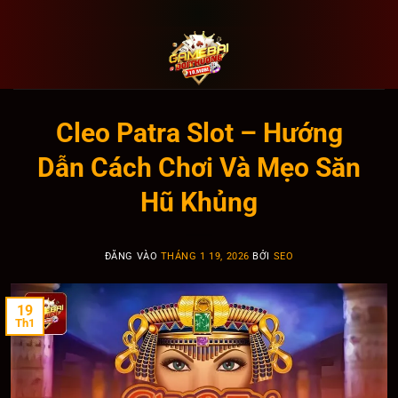
Bỏ
qua
nội
dung
Cleo Patra Slot – Hướng
Dẫn Cách Chơi Và Mẹo Săn
Hũ Khủng
ĐĂNG VÀO
THÁNG 1 19, 2026
BỞI
SEO
19
Th1