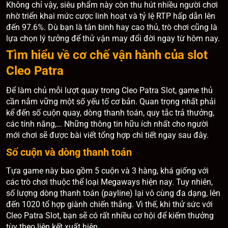
Không chỉ vậy, siêu phẩm này còn thu hút nhiều người chơi
nhờ triển khai mức cược linh hoạt và tỷ lệ RTP hấp dẫn lên
đến 97.6%. Dù bạn là tân binh hay cao thủ, trò chơi cũng là
lựa chọn lý tưởng để thử vận may đổi đời ngay từ hôm nay.
Tìm hiểu về cơ chế vận hành của slot
Cleo Patra
Để làm chủ mỗi lượt quay trong Cleo Patra Slot, game thủ
cần nắm vững một số yếu tố cơ bản. Quan trọng nhất phải
kể đến số cuộn quay, dòng thanh toán, quy tắc trả thưởng,
các tính năng,… Những thông tin hữu ích nhất cho người
mới chơi sẽ được bài viết tổng hợp chi tiết ngay sau đây.
Số cuộn và dòng thanh toán
Tựa game này bao gồm 5 cuộn và 3 hàng, khá giống với
các trò chơi thuộc thể loại Megaways hiện nay. Tuy nhiên,
số lượng dòng thanh toán (payline) lại vô cùng đa dạng, lên
đến 1020 tổ hợp giành chiến thắng. Vì thế, khi thử sức với
Cleo Patra Slot, bạn sẽ có rất nhiều cơ hội để kiếm thưởng
tùy theo liên kết xuất hiện.