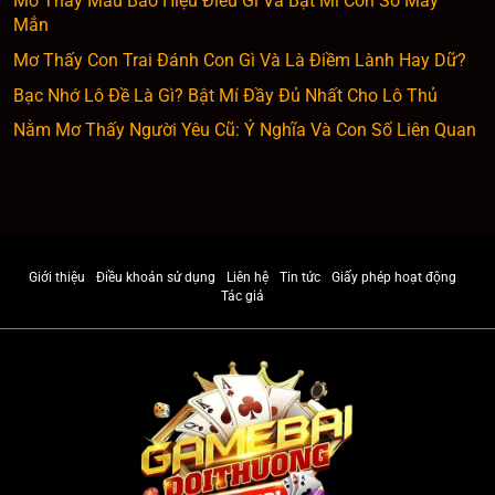
Mơ Thấy Máu Báo Hiệu Điều Gì Và Bật Mí Con Số May
Mắn
Mơ Thấy Con Trai Đánh Con Gì Và Là Điềm Lành Hay Dữ?
Bạc Nhớ Lô Đề Là Gì? Bật Mí Đầy Đủ Nhất Cho Lô Thủ
Nằm Mơ Thấy Người Yêu Cũ: Ý Nghĩa Và Con Số Liên Quan
Giới thiệu
Điều khoản sử dụng
Liên hệ
Tin tức
Giấy phép hoạt động
Tác giả