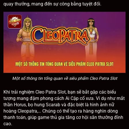
quay thưởng, mang đến sự công bằng tuyệt đối.
Một số thông tin tổng quan về siêu phẩm Cleo Patra Slot
Khi trải nghiệm Cleo Patra Slot, bạn sẽ bắt gặp các biểu
tượng mang đậm phong cách Ai Cập cổ xưa. Ví dụ như mắt
thần Horus, bọ hung Scarab và đặc biệt là hình ảnh nữ
hoàng Cleopatra,… Chúng có thể tạo ra hàng nghìn dòng
thanh toán, giúp game thủ gia tăng cơ hội săn thưởng đỉnh
cao.