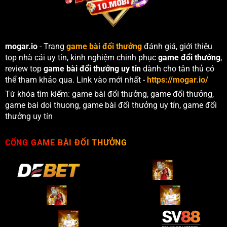
mogar.io
- Trang
game bài đổi thưởng
đánh giá, giới thiệu
top nhà cái uy tín, kinh nghiệm chinh phục
game đổi thưởng
,
review top
game bài đổi thưởng uy tín
dành cho tân thủ có
thể tham khảo qua. Link vào mới nhất -
https://mogar.io/
Từ khóa tìm kiếm:
game bài đổi thưởng, game đổi thưởng,
game bai doi thuong, game bài đổi thưởng uy tín, game đổi
thưởng uy tín
CỔNG GAME BÀI ĐỔI THƯỞNG