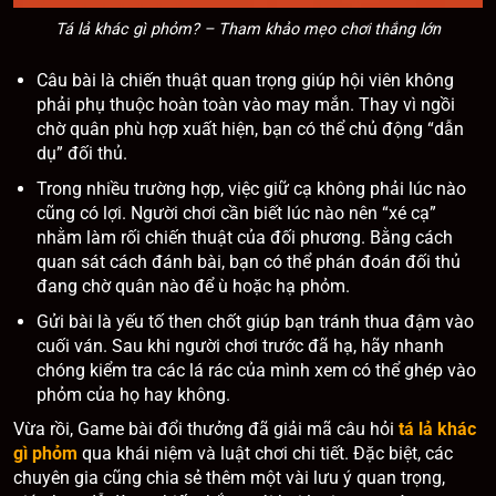
Tá lả khác gì phỏm? – Tham khảo mẹo chơi thắng lớn
Câu bài là chiến thuật quan trọng giúp hội viên không
phải phụ thuộc hoàn toàn vào may mắn. Thay vì ngồi
chờ quân phù hợp xuất hiện, bạn có thể chủ động “dẫn
dụ” đối thủ.
Trong nhiều trường hợp, việc giữ cạ không phải lúc nào
cũng có lợi. Người chơi cần biết lúc nào nên “xé cạ”
nhằm làm rối chiến thuật của đối phương. Bằng cách
quan sát cách đánh bài, bạn có thể phán đoán đối thủ
đang chờ quân nào để ù hoặc hạ phỏm.
Gửi bài là yếu tố then chốt giúp bạn tránh thua đậm vào
cuối ván. Sau khi người chơi trước đã hạ, hãy nhanh
chóng kiểm tra các lá rác của mình xem có thể ghép vào
phỏm của họ hay không.
Vừa rồi, Game bài đổi thưởng đã giải mã câu hỏi
tá lả khác
gì phỏm
qua khái niệm và luật chơi chi tiết. Đặc biệt, các
chuyên gia cũng chia sẻ thêm một vài lưu ý quan trọng,