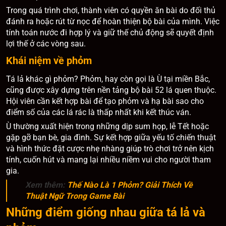
Trong quá trình chơi, thành viên có quyền ăn bài do đối thủ
đánh ra hoặc rút từ nọc để hoàn thiện bộ bài của mình. Việc
tính toán nước đi hợp lý và giữ thế chủ động sẽ quyết định
lợi thế ở các vòng sau.
Khái niệm về phỏm
Tá lả khác gì phỏm? Phỏm, hay còn gọi là Ù tại miền Bắc,
cũng được xây dựng trên nền tảng bộ bài 52 lá quen thuộc.
Hội viên cần kết hợp bài để tạo phỏm và hạ bài sao cho
điểm số của các lá rác là thấp nhất khi kết thúc ván.
Ù thường xuất hiện trong những dịp sum họp, lễ Tết hoặc
gặp gỡ bạn bè, gia đình. Sự kết hợp giữa yếu tố chiến thuật
và hình thức đặt cược nhẹ nhàng giúp trò chơi trở nên kịch
tính, cuốn hút và mang lại nhiều niềm vui cho người tham
gia.
Xem thêm:
Thế Nào Là 1 Phỏm? Giải Thích Về
Thuật Ngữ Trong Game Bài
Những điểm giống nhau giữa tá lả và