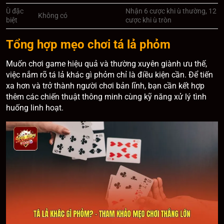
Ù đặc
Nhận 6 cược khi ù thường, 12
Không có
biệt
cược khi ù tròn
Tổng hợp mẹo chơi tá lả phỏm
Muốn chơi game hiệu quả và thường xuyên giành ưu thế,
việc nắm rõ tá lả khác gì phỏm chỉ là điều kiện cần. Để tiến
xa hơn và trở thành người chơi bản lĩnh, bạn cần kết hợp
thêm các chiến thuật thông minh cùng kỹ năng xử lý tình
huống linh hoạt.