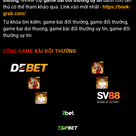
thưởng
, review top
game bài đổi thưởng uy tín
dành cho tân
thủ có thể tham khảo qua. Link vào mới nhất -
https://book-
grab.com/
Từ khóa tìm kiếm:
game bài đổi thưởng, game đổi thưởng,
game bai doi thuong, game bài đổi thưởng uy tín, game đổi
thưởng uy tín
CỔNG GAME BÀI ĐỔI THƯỞNG