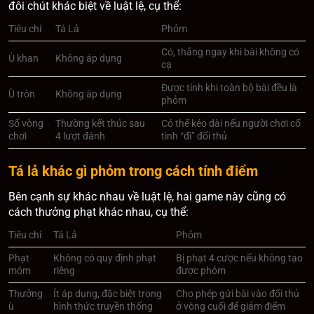
đôi chút khác biệt về luật lệ, cụ thể:
Tiêu chí
Tá Lả
Phỏm
Có, thắng ngay khi bài không có
Ù khan
Không áp dụng
cạ
Được tính khi toàn bộ bài đều là
Ù tròn
Không áp dụng
phỏm
Số vòng
Thường kết thúc sau
Có thể kéo dài nếu người chơi cố
chơi
4 lượt đánh
tình “đì” đối thủ
Tá lả khác gì phỏm trong cách tính điểm
Bên cạnh sự khác nhau về luật lệ, hai game này cũng có
cách thưởng phạt khác nhau, cụ thể:
Tiêu chí
Tá Lả
Phỏm
Phạt
Không có quy định phạt
Bị phạt 4 cược nếu không tạo
móm
riêng
được phỏm
Thưởng
Ít áp dụng, đặc biệt trong
Cho phép gửi bài vào đối thủ
ù
hình thức truyền thống
ở vòng cuối để giảm điểm