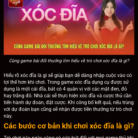
Cùng game bài đổi thưởng tìm hiểu về trò chơi xóc đĩa là gì?
Hiểu rõ xóc đĩa là gì sẽ giúp bạn dễ dàng nhập cuộc vào có
lợi thế hơn khi chơi. Trong game xóc đĩa dụng cụ được sử
dụng là một cái đĩa, bát có 4 quân vị với các mặt đen, đỏ
hay trắng đỏ. Nhà cái sẽ thực hiện xóc đĩa và cược thủ cần
tiến hành dự đoán, đặt cược. Khi công bố kết quả, nếu trùng
với dự đoán bạn cũng sẽ nhận được tiền thưởng từ trò chơi
này.
Các bước cơ bản khi chơi xóc đĩa là gì?
Trò chơi này ngày càng có sức hút đối với mọi game thủ khi