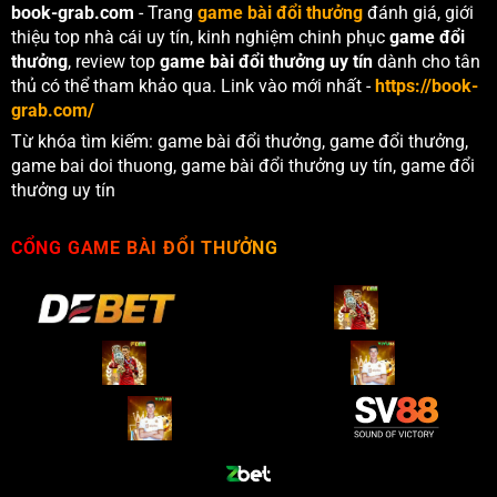
book-grab.com
- Trang
game bài đổi thưởng
đánh giá, giới
thiệu top nhà cái uy tín, kinh nghiệm chinh phục
game đổi
thưởng
, review top
game bài đổi thưởng uy tín
dành cho tân
thủ có thể tham khảo qua. Link vào mới nhất -
https://book-
grab.com/
Từ khóa tìm kiếm:
game bài đổi thưởng, game đổi thưởng,
game bai doi thuong, game bài đổi thưởng uy tín, game đổi
thưởng uy tín
CỔNG GAME BÀI ĐỔI THƯỞNG