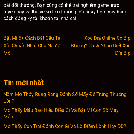
bài đổi thưởng. Bạn cũng có thể trải nghiệm game trực
tuyến này và thu về số tiền thưởng lớn ngay hôm nay bằng
cách đăng ký tài khoản tại nhà cái.
Bật Mí 5+ Cách Bắt Cầu Tài
Xóc Đĩa Online Có Bịp
Xỉu Chuẩn Nhất Cho Người
Không? Cách Nhận Biết Xóc
Mới
Đĩa Bịp
Tin mới nhất
Nằm Mơ Thấy Rụng Răng Đánh Số Mấy Để Trúng Thưởng
Lớn?
Mơ Thấy Máu Báo Hiệu Điều Gì Và Bật Mí Con Số May
Mắn
Mơ Thấy Con Trai Đánh Con Gì Và Là Điềm Lành Hay Dữ?