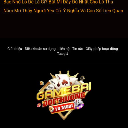
Bạc Nhớ Lô Đề Là Gì? Bật Mí Đầy Đủ Nhất Cho Lô Thủ
Nằm Mơ Thấy Người Yêu Cũ: Ý Nghĩa Và Con Số Liên Quan
Giới thiệu
Điều khoản sử dụng
Liên hệ
Tin tức
Giấy phép hoạt động
Tác giả